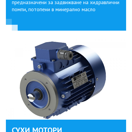
предназначени за задвижване на хидравлични
помпи, потопени в минерално масло
СУХИ МОТОРИ