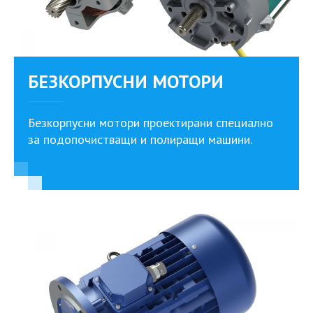
БЕЗКОРПУСНИ МОТОРИ
Безкорпусни мотори проектирани специално
за подопочистващи и полиращи машини.