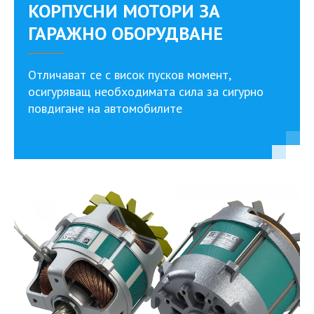
КОРПУСНИ МОТОРИ ЗА
ГАРАЖНО ОБОРУДВАНЕ
Отличават се с висок пусков момент,
осигуряващ необходимата сила за сигурно
повдигане на автомобилите