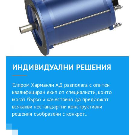
ИНДИВИДУАЛНИ РЕШЕНИЯ
Елпром Харманли АД разполага с опитен
квалифициран екип от специалисти, които
могат бързо и качествено да предложат
всякакви нестандартни конструктивни
решения съобразени с конкрет...