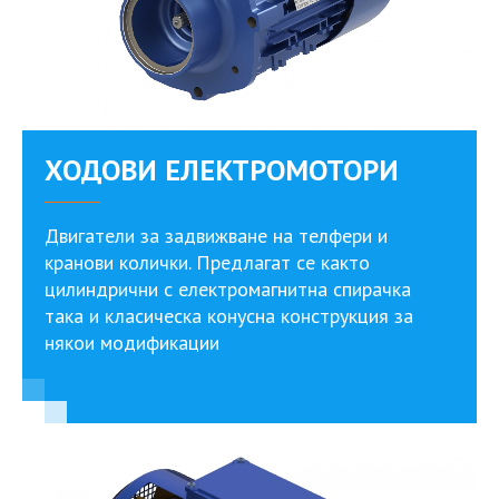
ХОДОВИ ЕЛЕКТРОМОТОРИ
Двигатели за задвижване на телфери и
кранови колички. Предлагат се както
цилиндрични с електромагнитна спирачка
така и класическа конусна конструкция за
някои модификации