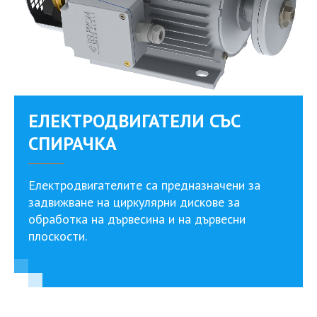
ЕЛЕКТРОДВИГАТЕЛИ СЪС
СПИРАЧКА
Електродвигателите са предназначени за
задвижване на циркулярни дискове за
обработка на дървесина и на дървесни
плоскости.