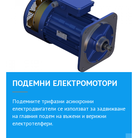
ПОДЕМНИ ЕЛЕКТРОМОТОРИ
Подемните трифазни асинхронни
електродвигатели се използват за задвижване
на главния подем на въжени и верижни
електротелфери.