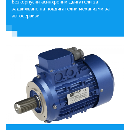
Безкорпусни асинхронни двигатели за
задвижване на повдигателни механизми за
автосервизи