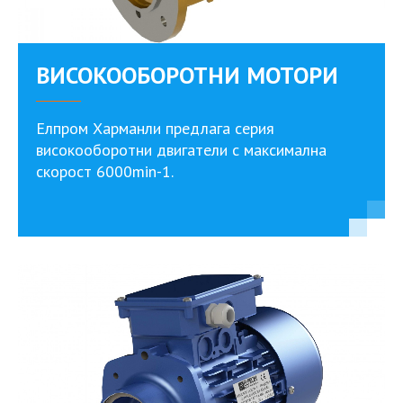
ВИСОКООБОРОТНИ МОТОРИ
Елпром Харманли предлага серия
високооборотни двигатели с максимална
скорост 6000min-1.