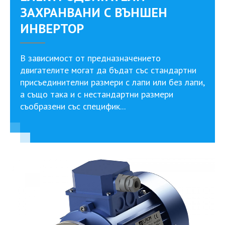
ЗАХРАНВАНИ С ВЪНШЕН
ИНВЕРТОР
В зависимост от предназначението
двигателите могат да бъдат със стандартни
присъединителни размери с лапи или без лапи,
а също така и с нестандартни размери
съобразени със специфик...