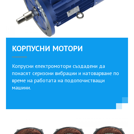
КОРПУСНИ МОТОРИ
Копрусни електромотори създадени да
понасят серизони вибрации и натоварване по
време на работата на подопочистващи
машини.