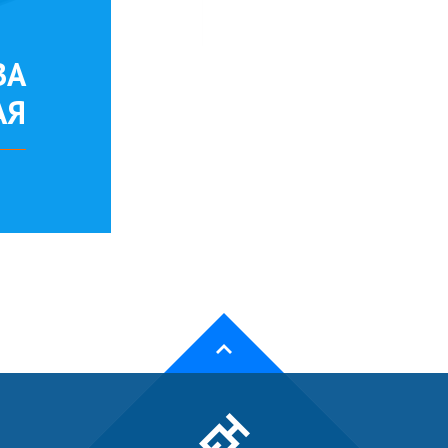
ВА
АЯ