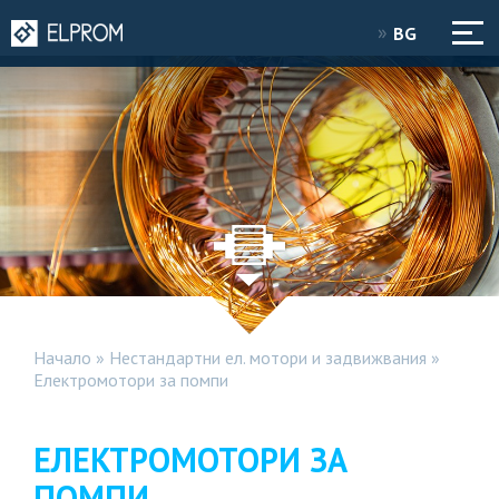
BG
Начало
»
Нестандартни ел. мотори и задвижвания
»
Електромотори за помпи
ЕЛЕКТРОМОТОРИ ЗА
ПОМПИ