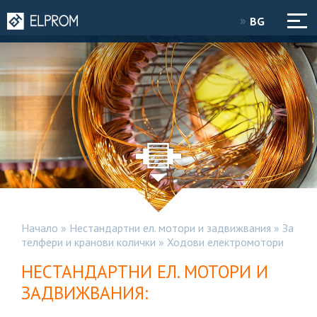
BG
Начало
»
Нестандартни ел. мотори и задвижвания
»
За
телфери и кранови колички
»
Ходови електромотори
НЕСТАНДАРТНИ ЕЛ. МОТОРИ И
ЗАДВИЖВАНИЯ: