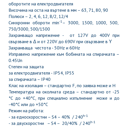
оборотите на електродвигателя
Височина на оста на въртене в мм – 63, 71, 80, 90
Полюси – 2, 4, 6, 12, 8/2, 12/4
-1
Синхронни обороти min
– 3000, 1500, 1000, 500,
750/3000, 500/1500
Захранващо напрежение - от 127V до 400V при
свързване в Δ и от 220V до 690V при свързване в Υ
Захранваща честота - 50Hz и 60Hz
Изправено напрежение към бобината на спирачката –
0.45Un
Степен на защита
за електродвигателя - IP54, IP55
за спирачката – IP40
Клас на изолация – стандартно F, по заявка може и H
Температура на околната среда – стандартно от -25
°С до +40°С, при специално изпълнение може и до
-40°С или до +50°С
Режим на работа:
h-1
- за едноскоростни – S4 – 40% / 240
h-1
- за двускоростни – S4 – 20/40% / 240