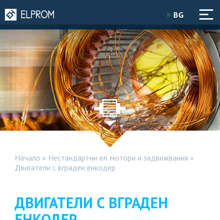
BG
Начало
»
Нестандартни ел. мотори и задвижвания
»
Двигатели с вграден енкодер
ДВИГАТЕЛИ С ВГРАДЕН
ЕНКОДЕР