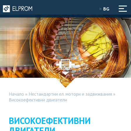
BG
Начало
»
Нестандартни ел. мотори и задвижвания
»
Високоефективни двигатели
ВИСОКОЕФЕКТИВНИ
ДВИГАТЕЛИ