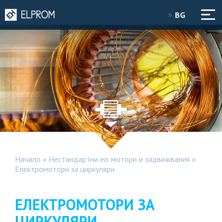
BG
Начало
»
Нестандартни ел. мотори и задвижвания
»
Електромотори за циркуляри
ЕЛЕКТРОМОТОРИ ЗА
ЦИРКУЛЯРИ