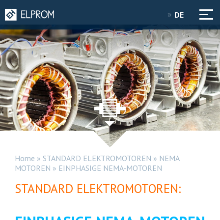
DE
Home
»
STANDARD ELEKTROMOTOREN
»
NEMA
MOTOREN
»
EINPHASIGE NEMA-MOTOREN
STANDARD ELEKTROMOTOREN: