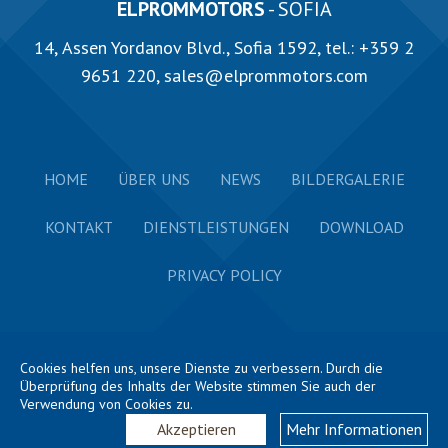
ELPROMMOTORS
- SOFIA
14, Аssen Yordanov Blvd., Sofia 1592, tel.:
+359 2
9651 220
,
sales@elprommotors.com
HOME
ÜBER UNS
NEWS
BILDERGALERIE
KONTAKT
DIENSTLEISTUNGEN
DOWNLOAD
PRIVACY POLICY
Cookies helfen uns, unsere Dienste zu verbessern. Durch die
Überprüfung des Inhalts der Website stimmen Sie auch der
Verwendung von Cookies zu.
2026 ELPROM HARMANLI © All rights reserved. Website
by
GD styles
Akzeptieren
Mehr Informationen