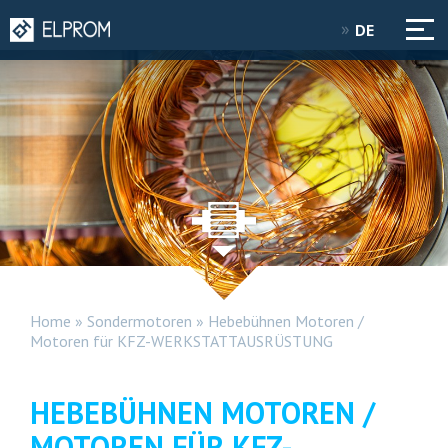
DE
Home
»
Sondermotoren
»
Hebebühnen Motoren /
Motoren für KFZ-WERKSTATTAUSRÜSTUNG
HEBEBÜHNEN MOTOREN /
MOTOREN FÜR KFZ-