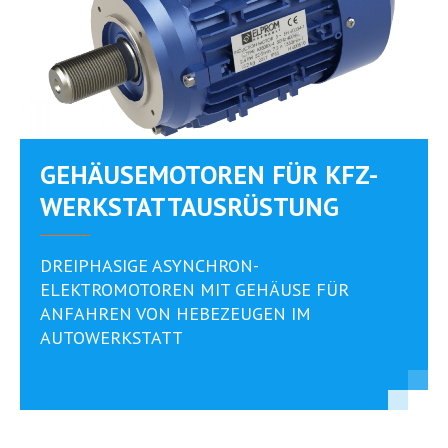
GEHÄUSEMOTOREN FÜR KFZ-
WERKSTATTAUSRÜSTUNG
DREIPHASIGE ASYNCHRON-
ELEKTROMOTOREN MIT GEHÄUSE FÜR
ANFAHREN VON HEBEZEUGEN IM
AUTOWERKSTATT