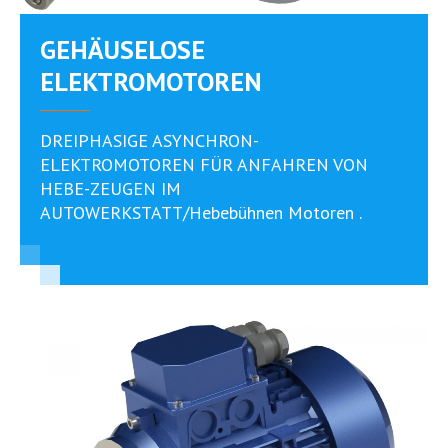
GEHÄUSELOSE
ELEKTROMOTOREN
DREIPHASIGE ASYNCHRON-
ELEKTROMOTOREN FÜR ANFAHREN VON
HEBE-ZEUGEN IM
AUTOWERKSTATT/Hebebühnen Motoren .