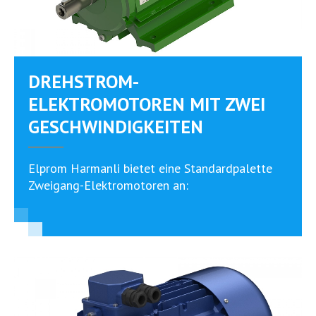
DREHSTROM-
ELEKTROMOTOREN MIT ZWEI
GESCHWINDIGKEITEN
Elprom Harmanli bietet eine Standardpalette
Zweigang-Elektromotoren an: