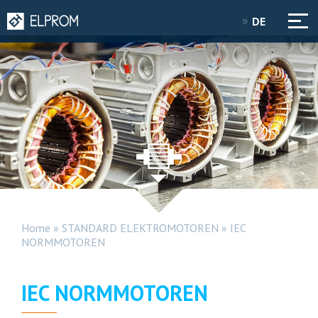
DE
Home
»
STANDARD ELEKTROMOTOREN
»
IEC
NORMMOTOREN
IEC NORMMOTOREN