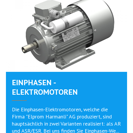
EINPHASEN -
ELEKTROMOTOREN
Die Einphasen-Elektromotoren, welche die
Firma "Elprom Harmanli" AG produziert, sind
hauptsächlich in zwei Varianten realisiert: als AR
und ASR/ESR. Bei uns finden Sie Einphasen-We...