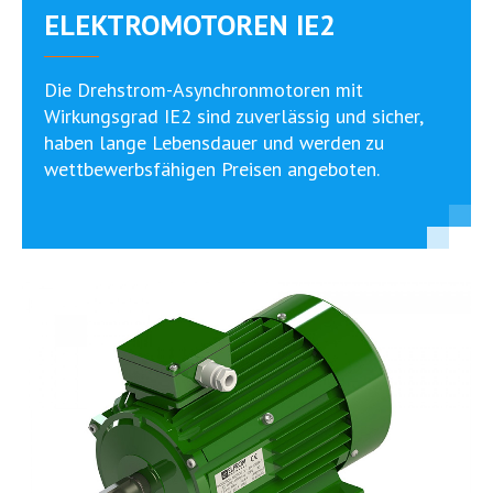
ELEKTROMOTOREN IE2
Die Drehstrom-Asynchronmotoren mit
Wirkungsgrad IE2 sind zuverlässig und sicher,
haben lange Lebensdauer und werden zu
wettbewerbsfähigen Preisen angeboten.